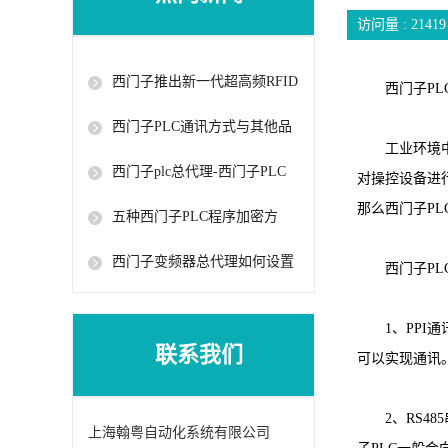
访问量 :
21419
西门子推出新一代超高频RFID
西门子PLC
读写器
西门子PLC通讯方式与其他品
工业环境中的
牌有什么不同
西门子plc总代理-西门子PLC
对操控设备进
常用指令
那么西门子PL
五种西门子PLC程序加密方
法，最后一种很难破！
西门子变频器总代理如何设置
西门子PLC
抱闸控制参数
1、PPI通讯
联系我们
可以实现通讯
2、RS485
上海翰粤自动化系统有限公司