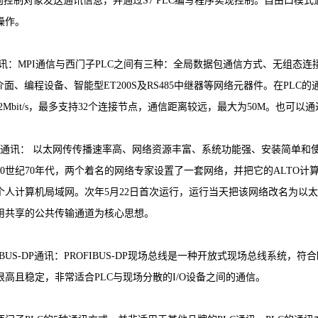
会向控制对象发送通讯信息，并通过S7 PLC编写程序实现控制。自由口
操作。
讯：MPI通信与西门子PLC之间有三种：全局数据包通信方式、无组态
人机介面、编程设备、智能型ET200S及RS485中继器等网络元器件。在PL
it/s~12Mbit/s，最多支持32个连接节点，通信距离较远，最大为50M
讯： 以太网传传播速率高、网络资源丰富、系统功能强、安装简单和使
20世纪70年代，两个着名的网络专家设置了一套网络，并把它的ALTO计
个人计算机局域网。次年5月22日首次运行，运行当天把该网络改名为以
用共享的公共传输通道为核心思想。
BUS-DP通讯：PROFIBUS-DP现场总线是一种开放式现场总线系统，符
高且稳定，非常适合PLC与现场分散的I/O设备之间的通信。