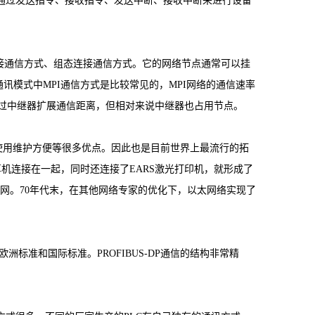
模式通过发送指令、接收指令、发送中断、接收中断来进行设备
连接通信方式、组态连接通信方式。它的网络节点通常可以挂
C的通讯模式中MPI通信方式是比较常见的，MPI网络的通信速率
。也可以通过中继器扩展通信距离，但相对来说中继器也占用节点。
用维护方便等很多优点。因此也是目前世界上最流行的拓
算机连接在一起，同时还连接了EARS激光打印机，就形成了
太网。70年代末，在其他网络专家的优化下，以太网络实现了
合欧洲标准和国际标准。PROFIBUS-DP通信的结构非常精